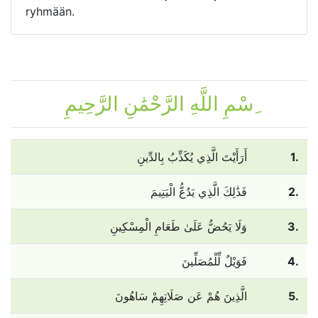
ryhmään.
ِسْمِ اللَّهِ الرَّحْمَٰنِ الرَّحِيمِ
أَرَأَيْتَ الَّذِي يُكَذِّبُ بِالدِّينِ
1.
فَذَٰلِكَ الَّذِي يَدُعُّ الْيَتِيمَ
2.
وَلَا يَحُضُّ عَلَىٰ طَعَامِ الْمِسْكِينِ
3.
فَوَيْلٌ لِّلْمُصَلِّينَ
4.
الَّذِينَ هُمْ عَن صَلَاتِهِمْ سَاهُونَ
5.