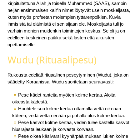
kirjoituitettuna Allah ja toisella Muhammed (SAAS), samoin
neljän ensimmäisen kalifin nimet löytyvät usein moskeijasta,
kuten myös profeetan molempien tyttärenpoikien. Kuvia
ihmisistä tai eläimistä ei sen sijaan ole. Moskeijasta tuli jo
varhain monien muidenkin toimintojen keskus. Se oli ja on
edelleen keskeinen paikka sekä lasten että aikuisten
opettamiselle.
Wudu (Rituaalipesu)
Rukousta edeltää rituaalinen peseytyminen (Wudu), joka on
säädetty Koraanissa. Wudu suoritetaan seuraavasti:
Pese kädet ranteita myöten kolme kertaa. Aloita
oikeasta kädestä.
Huuhtele suu kolme kertaa ottamalla vettä oikeaan
käteen, vedä vettä nenään ja puhalla ulos kolme kertaa.
Pese kasvot kolme kertaa, veden tulee kastella kasvot
hiusrajasta leukaan ja korvasta korvaan..
Pese oikea käsivarsi kyynärpää mukaan lukien kolme