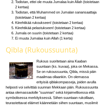
Todistan, ettei ole muuta Jumalaa kuin Allah (toistetaan
2 kertaa)
Todistan, että Muhammed on Jumalan sanansaattaja
(toistetaan 2 kertaa)
Kiirehtikää rukoukseen! (toistetaan 2 kertaa)
Kiirehtikää pelastukseen! (toistetaan 2 kertaa)
Jumala on suurin (toistetaan 2 kertaa)
Ei muuta Jumalaa kuin Allah (1 kerta)
Qibla (Rukoussuunta)
Rukous suoritetaan aina Kaaban
suuntaan (ks. kuvaa), joka on Mekassa.
Se on rukoussuunta, Qibla, missä päin
maailmaa ollaankin. On olemassa
erityisiä qiblakompasseja, joiden avulla
helposti voi selvittää suunnan Mekkaan päin. Rukoussuunta
antaa olemassaololle "suunnan" sekä kirjaimellisessa että
symbolisessa merkityksessä. Siihen suuntaan rukoillaan,
teurastettavat eläimet käännetään siihen suuntaan, muslimit