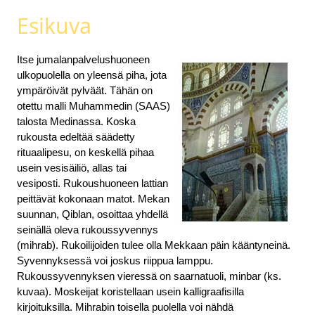
Esikuva
Itse jumalanpalvelushuoneen
ulkopuolella on yleensä piha, jota
ympäröivät pylväät. Tähän on
otettu malli Muhammedin (SAAS)
talosta Medinassa. Koska
rukousta edeltää säädetty
rituaalipesu, on keskellä pihaa
usein vesisäiliö, allas tai
vesiposti. Rukoushuoneen lattian
peittävät kokonaan matot. Mekan
suunnan, Qiblan, osoittaa yhdellä
seinällä oleva rukoussyvennys
(mihrab). Rukoilijoiden tulee olla Mekkaan päin kääntyneinä.
Syvennyksessä voi joskus riippua lamppu.
Rukoussyvennyksen vieressä on saarnatuoli, minbar (ks.
kuvaa). Moskeijat koristellaan usein kalligraafisilla
kirjoituksilla. Mihrabin toisella puolella voi nähdä