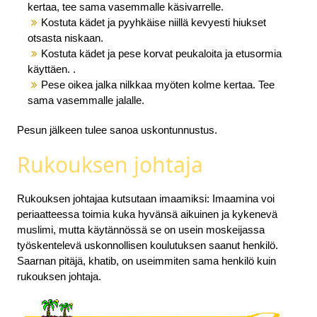
kertaa, tee sama vasemmalle käsivarrelle.
Kostuta kädet ja pyyhkäise niillä kevyesti hiukset
otsasta niskaan.
Kostuta kädet ja pese korvat peukaloita ja etusormia
käyttäen. .
Pese oikea jalka nilkkaa myöten kolme kertaa. Tee
sama vasemmalle jalalle.
Pesun jälkeen tulee sanoa uskontunnustus.
Rukouksen johtaja
Rukouksen johtajaa kutsutaan imaamiksi: Imaamina voi
periaatteessa toimia kuka hyvänsä aikuinen ja kykenevä
muslimi, mutta käytännössä se on usein moskeijassa
työskentelevä uskonnollisen koulutuksen saanut henkilö.
Saarnan pitäjä, khatib, on useimmiten sama henkilö kuin
rukouksen johtaja.