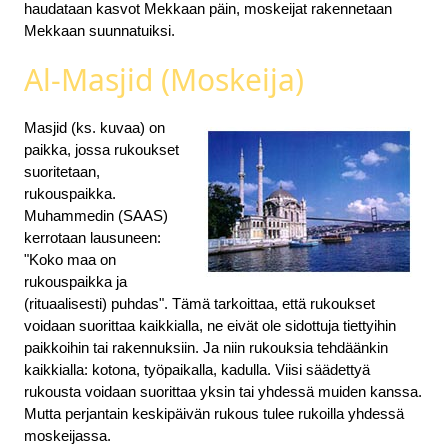
haudataan kasvot Mekkaan päin, moskeijat rakennetaan
Mekkaan suunnatuiksi.
Al-Masjid (Moskeija)
Masjid (ks. kuvaa) on
paikka, jossa rukoukset
suoritetaan,
rukouspaikka.
Muhammedin (SAAS)
kerrotaan lausuneen:
"Koko maa on
rukouspaikka ja
(rituaalisesti) puhdas". Tämä tarkoittaa, että rukoukset
voidaan suorittaa kaikkialla, ne eivät ole sidottuja tiettyihin
paikkoihin tai rakennuksiin. Ja niin rukouksia tehdäänkin
kaikkialla: kotona, työpaikalla, kadulla. Viisi säädettyä
rukousta voidaan suorittaa yksin tai yhdessä muiden kanssa.
Mutta perjantain keskipäivän rukous tulee rukoilla yhdessä
moskeijassa.