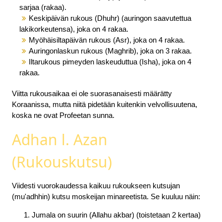
sarjaa (rakaa).
Keskipäivän rukous (Dhuhr) (auringon saavutettua
lakikorkeutensa), joka on 4 rakaa.
Myöhäisiltapäivän rukous (Asr), joka on 4 rakaa.
Auringonlaskun rukous (Maghrib), joka on 3 rakaa.
Iltarukous pimeyden laskeuduttua (Isha), joka on 4
rakaa.
Viitta rukousaikaa ei ole suorasanaisesti määrätty
Koraanissa, mutta niitä pidetään kuitenkin velvollisuutena,
koska ne ovat Profeetan sunna.
Adhan l. Azan
(Rukouskutsu)
Viidesti vuorokaudessa kaikuu rukoukseen kutsujan
(mu'adhhin) kutsu moskeijan minareetista. Se kuuluu näin:
Jumala on suurin (Allahu akbar) (toistetaan 2 kertaa)