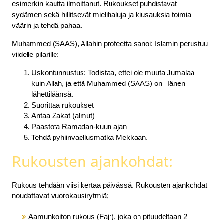
esimerkin kautta ilmoittanut. Rukoukset puhdistavat
sydämen sekä hillitsevät mielihaluja ja kiusauksia toimia
väärin ja tehdä pahaa.
Muhammed (SAAS), Allahin profeetta sanoi: Islamin perustuu
viidelle pilarille:
Uskontunnustus: Todistaa, ettei ole muuta Jumalaa
kuin Allah, ja että Muhammed (SAAS) on Hänen
lähettiläänsä.
Suorittaa rukoukset
Antaa Zakat (almut)
Paastota Ramadan-kuun ajan
Tehdä pyhiinvaellusmatka Mekkaan.
Rukousten ajankohdat:
Rukous tehdään viisi kertaa päivässä. Rukousten ajankohdat
noudattavat vuorokausirytmiä;
Aamunkoiton rukous (Fajr), joka on pituudeltaan 2