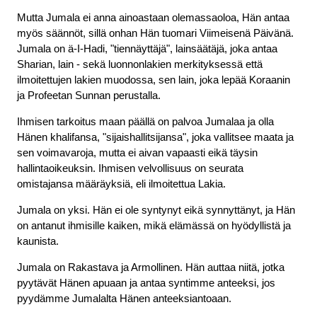
Mutta Jumala ei anna ainoastaan olemassaoloa, Hän antaa
myös säännöt, sillä onhan Hän tuomari Viimeisenä Päivänä.
Jumala on ä-I-Hadi, "tiennäyttäjä", lainsäätäjä, joka antaa
Sharian, lain - sekä luonnonlakien merkityksessä että
ilmoitettujen lakien muodossa, sen lain, joka lepää Koraanin
ja Profeetan Sunnan perustalla.
Ihmisen tarkoitus maan päällä on palvoa Jumalaa ja olla
Hänen khalifansa, "sijaishallitsijansa", joka vallitsee maata ja
sen voimavaroja, mutta ei aivan vapaasti eikä täysin
hallintaoikeuksin. Ihmisen velvollisuus on seurata
omistajansa määräyksiä, eli ilmoitettua Lakia.
Jumala on yksi. Hän ei ole syntynyt eikä synnyttänyt, ja Hän
on antanut ihmisille kaiken, mikä elämässä on hyödyllistä ja
kaunista.
Jumala on Rakastava ja Armollinen. Hän auttaa niitä, jotka
pyytävät Hänen apuaan ja antaa syntimme anteeksi, jos
pyydämme Jumalalta Hänen anteeksiantoaan.