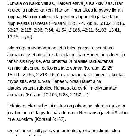
Jumala on Kaikkivaltias, Kaikentietävä ja Kaikkiviisas. Hän
kuulee ja näkee kaiken, Hän on ilman alkua ja pysyy ilman
loppua, Hän on kaikkien tarpeiden yläpuolella ja kaikki on
riippuvaista Hänestä (Koraani 112:1 - 4, 28:88, 6:102, 13:16,
33:27, 2:115, 2:96, 7:54, 41:54, 2:186, 42:11, 6:103, 13:41,
13:15 ... ym).
Islamin perussanoma on, että tulee palvoa ainoastaan
Jumalaa, asettamatta ketään tai mitään Hänen rinnalleen, ja
tähän sisältyy se, että omistaa Jumalalle rakkautensa,
kunnioituksensa, pelkonsa ja toivonsa (Koraani 21:25,
18:110, 2:165, 2:218, 16:51). Jumalan palvominen tarkoittaa
myös sitä, että turvaa Häneen, pitää Hänet aina
ajatuksissaan, rukoilee Häntä sekä pyrkii miellyttämään
Jumalaa (Koraani 10:106, 5:23, 2:152 ... ).
Jokainen teko, puhe tai ajatus on palvontaa Islamin mukaan,
jos ihminen niillä pyrkii palvelemaan Herraansa ja etsii Allahin
mielisuosiota (Koraani 6:162).
On kuitenkin tiettyjä palvontamuotoja, joita muslimin tulee