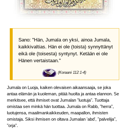
Sano: "Hän, Jumala on yksi, ainoa Jumala,
kaikkivaltias. Hän ei ole (toista) synnyttänyt
eikä ole (toisesta) syntynyt. Ketään ei ole
Hänen vertaistaan."
(Koraani 112:1-4)
Jumala on Luoja, kaiken olevaisen aikaansaaja, se joka
antaa elämän ja kuoleman, pitää huolta ja antaa elannon. Se
merkitsee, että ihmiset ovat Jumalan "luotuja". Tuottaja
omistaa sen minkä hän tuottaa. Jumala on Rabb, "herra",
luotujensa, maailmankaikkeuden, maapallon, ihmisten
omistaja. Siksi ihmisen on oltava Jumalan 'abd', "palvelija",
"orja".