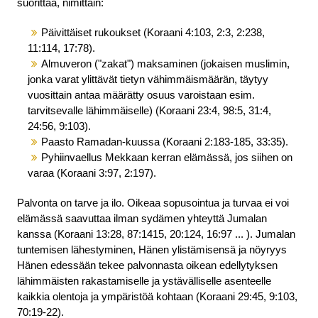
suorittaa, nimittäin:
Päivittäiset rukoukset (Koraani 4:103, 2:3, 2:238,
11:114, 17:78).
Almuveron ("zakat") maksaminen (jokaisen muslimin,
jonka varat ylittävät tietyn vähimmäismäärän, täytyy
vuosittain antaa määrätty osuus varoistaan esim.
tarvitsevalle lähimmäiselle) (Koraani 23:4, 98:5, 31:4,
24:56, 9:103).
Paasto Ramadan-kuussa (Koraani 2:183-185, 33:35).
Pyhiinvaellus Mekkaan kerran elämässä, jos siihen on
varaa (Koraani 3:97, 2:197).
Palvonta on tarve ja ilo. Oikeaa sopusointua ja turvaa ei voi
elämässä saavuttaa ilman sydämen yhteyttä Jumalan
kanssa (Koraani 13:28, 87:1415, 20:124, 16:97 ... ). Jumalan
tuntemisen lähestyminen, Hänen ylistämisensä ja nöyryys
Hänen edessään tekee palvonnasta oikean edellytyksen
lähimmäisten rakastamiselle ja ystävälliselle asenteelle
kaikkia olentoja ja ympäristöä kohtaan (Koraani 29:45, 9:103,
70:19-22).