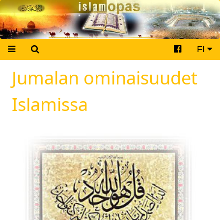
FI
Jumalan ominaisuudet
Islamissa