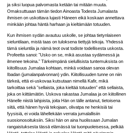
ja siksi luopua palvomasta ketään tai mitään muuta.
Omaksuttuaan tämän tiedon Ainoasta Todesta Jumalasta
ihmisen on uskottava lujasti Häneen eikä koskaan annettava
minkään johtaa häntä harhaan ja kieltämään totuuden.
Kun ihmisen sydän avautuu uskolle, se johtaa tietynlaiseen
sieluntilaan, mistä taas on tuloksena tiettyjä tekoja. Yhdessä
tämä sieluntila ja nämä teot ovat todiste todellisesta uskosta.
Profeetta sanoi: "Usko on se, mikä asustaa sydämessä ja
ilmenee tekoina." Tärkeimpänä sielullisista tuntemuksista on
kiitollisuus Jumalaa kohtaan, minkä voidaan sanoa olevan
Ibadan (jumalanpalvonnan) ydin. Kiitollisuuden tunne on niin
tärkeä, että ei-uskovaa kutsutaan nimellä Kafir, mikä
tarkoittaa sekä "sellaista, joka kieltää totuuden" että sellaista,
joka on kiittämätön. Uskova rakastaa Jumalaa ja on kiitollinen
Hänelle niistä lahjoista, joita Hän on tälle antanut, tietoisena
siitä, että hänen hyviä tekojaan, olivatpa ne henkisiä tai
fyysisiä, ei voida lähellekään verrata jumalallisiin
suosionosoituksiin. Siksi hän on aina huolissaan Jumalan
rangaistuksesta tässä elämässä tai tuonpuoleisessa, pelkää