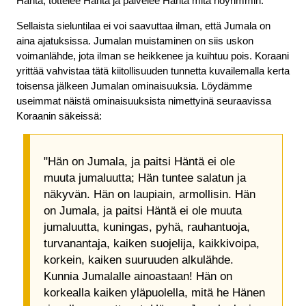
Häntä, tottelee Häntä ja palvelee Häntä mitä nöyrimmin.
Sellaista sieluntilaa ei voi saavuttaa ilman, että Jumala on
aina ajatuksissa. Jumalan muistaminen on siis uskon
voimanlähde, jota ilman se heikkenee ja kuihtuu pois. Koraani
yrittää vahvistaa tätä kiitollisuuden tunnetta kuvailemalla kerta
toisensa jälkeen Jumalan ominaisuuksia. Löydämme
useimmat näistä ominaisuuksista nimettyinä seuraavissa
Koraanin säkeissä:
"Hän on Jumala, ja paitsi Häntä ei ole
muuta jumaluutta; Hän tuntee salatun ja
näkyvän. Hän on laupiain, armollisin. Hän
on Jumala, ja paitsi Häntä ei ole muuta
jumaluutta, kuningas, pyhä, rauhantuoja,
turvanantaja, kaiken suojelija, kaikkivoipa,
korkein, kaiken suuruuden alkulähde.
Kunnia Jumalalle ainoastaan! Hän on
korkealla kaiken yläpuolella, mitä he Hänen