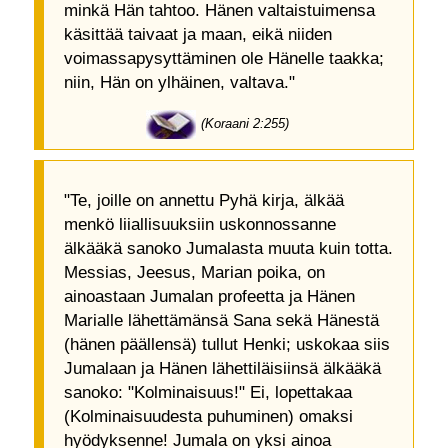
minkä Hän tahtoo. Hänen valtaistuimensa
käsittää taivaat ja maan, eikä niiden
voimassapysyttäminen ole Hänelle taakka;
niin, Hän on ylhäinen, valtava."
(Koraani 2:255)
"Te, joille on annettu Pyhä kirja, älkää
menkö liiallisuuksiin uskonnossanne
älkääkä sanoko Jumalasta muuta kuin totta.
Messias, Jeesus, Marian poika, on
ainoastaan Jumalan profeetta ja Hänen
Marialle lähettämänsä Sana sekä Hänestä
(hänen päällensä) tullut Henki; uskokaa siis
Jumalaan ja Hänen lähettiläisiinsä älkääkä
sanoko: "Kolminaisuus!" Ei, lopettakaa
(Kolminaisuudesta puhuminen) omaksi
hyödyksenne! Jumala on yksi ainoa