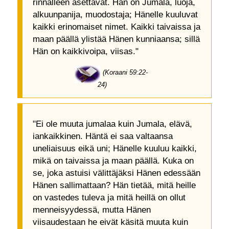
rinnalleen asettavat. Hän on Jumala, luoja,
alkuunpanija, muodostaja; Hänelle kuuluvat
kaikki erinomaiset nimet. Kaikki taivaissa ja
maan päällä ylistää Hänen kunniaansa; sillä
Hän on kaikkivoipa, viisas."
(Koraani 59:22-
24)
"Ei ole muuta jumalaa kuin Jumala, elävä,
iankaikkinen. Häntä ei saa valtaansa
uneliaisuus eikä uni; Hänelle kuuluu kaikki,
mikä on taivaissa ja maan päällä. Kuka on
se, joka astuisi välittäjäksi Hänen edessään
Hänen sallimattaan? Hän tietää, mitä heille
on vastedes tuleva ja mitä heillä on ollut
menneisyydessä, mutta Hänen
viisaudestaan he eivät käsitä muuta kuin