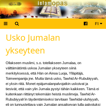
FI
Usko Jumalan
ykseyteen
Ollakseen muslimi, s.o. totellakseen Jumalaa, on
välttämätöntä uskoa Jumalan ykseyteen siinä
merkityksessä, että Hän on Ainoa Luoja, Ylläpitäjä,
Toimeenpanija jne. Mutta tämä usko, Tawhid Ar-Rububiyyah,
ei yksin riitä. Monet epäjumalanpalvojatkin uskoivat ja
tiesivät, että vain ylin Jumala pystyi tähän kaikkeen. Tämä ei
kuitenkaan riittänyt tekemään heistä muslimeja. Tawhid Ar-
Rububiyyah'in täydentämiseksi tarvitaan Tawhidal-uluhiyyah,
eli on tunnustettava vain Jumalan ansaitsevan tulla palvotuksi